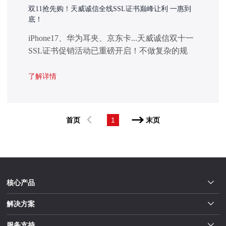
双11抢先购！天威诚信全线SSL证书巅峰让利 一惠到
底！
iPhone17、华为耳夹、京东卡...天威诚信双十一
SSL证书促销活动已重磅开启！不做复杂的规
则，只玩真实的让利“买就送”+“购即赢”双重豪
礼，让你安全省心，购物更开心！
了解详情
首页
1
末页
核心产品
解决方案
服务支持