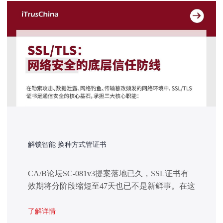
解锁智能 换种方式管证书
CA/B论坛SC-081v3提案落地已久，SSL证书有
效期将分阶段缩短至47天也已不是新鲜事。在这
一背景下，企业证书管理工作量与过期风险双重
攀升，传统人工台账式运维已无法适配新规要
了解详情