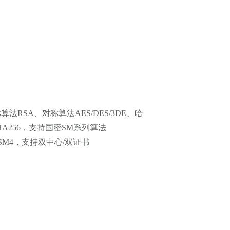
法RSA、对称算法AES/DES/3DE、哈
SHA256，支持国密SM系列算法
M3/SM4，支持双中心/双证书