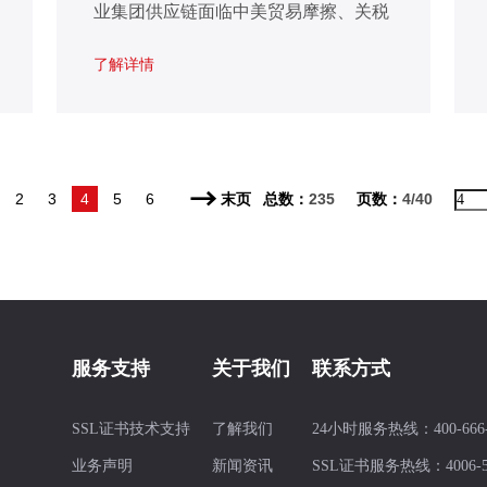
业集团供应链面临中美贸易摩擦、关税
壁垒及供应链碎片化等挑战，同时也迎
了解详情
来区块链、物联网等技术驱动的转型机
遇。近期出台的两份政策性文件《关于
金融支持新型工业化的指导意见》、
《机械工业数字化转型方案》都把目光
集中了供应链及其重点产业链，文件中
2
3
4
5
6
末页
总数：
235
页数：
4/40
提到围绕制造业重点产业链供应链加强
场景聚合、生态对接、信息采集、数据
验证；产业链供应链上下游实现数据互
联、共享协同等。
服务支持
关于我们
联系方式
SSL证书技术支持
了解我们
24小时服务热线：
400-666
业务声明
新闻资讯
SSL证书服务热线：
4006-