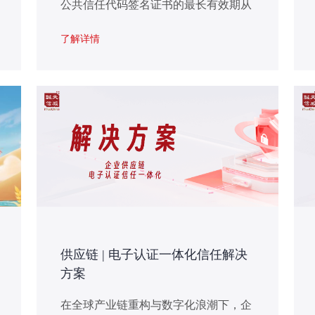
公共信任代码签名证书的最长有效期从
39个月（约3年）缩短至460天（约15个
了解详情
月）。此变化将于2026年3月1日起生
效，这代表着行业在鼓励自动化及加强
软件供应链安全（SSC）方面不断努
力。
供应链 | 电子认证一体化信任解决
方案
在全球产业链重构与数字化浪潮下，企