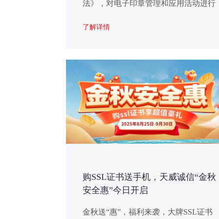
法》，对电子印章管理和应用活动进行
规范。《办法》适用于行政机关、企业
了解详情
事业单位、社会组织以及其他依法成立
的组织。《办法》明确，电子印章是基
于密码技术和相关数字技术表征印章的
特定格式数据，用于实现电子文件的可
靠电子签名，符合规定的电子印章与实
物印章具有同等法律效力。
购SSL证书送手机，天威诚信“金秋
安全惠”今日开启
金秋送“惠”，福利来袭，大牌SSL证书