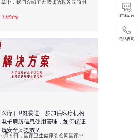
章中，我们介绍了天威诚信政务云商用
密码解决方案的建设框架。方案虽好，
在线留言
了解详情
但若缺乏有效合规的服务运营支撑，密
码设备也有可能成为沉睡资产，难以持
续发挥安全价值。所以，这篇文章主要
电话咨询
讲述天威诚信整体的密码架构及配套的
服务运营方案。
医疗 | 卫健委进一步加强医疗机构
电子病历信息使用管理，如何保证
既安全又提效？
6月30日，国家卫生健康委会同国家中