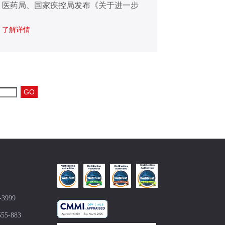
医药局、国家疾控局发布《关于进一步
加强医疗机构电子病历信息使用管理的
了解详情
通知》（以下简称《通知》）。
GO
-3999
555-883