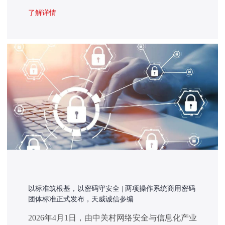
份可信、数据安全可控、业务流程合规提出了更
高的要求。作为数字世界的“身份底座”与“安全
了解详情
印信”，电子认证服务的规范化运行，直接关系
数字生态健康、产业安全发展和社会公众权益。
以标准筑根基，以密码守安全 | 两项操作系统商用密码
团体标准正式发布，天威诚信参编
2026年4月1日，由中关村网络安全与信息化产业