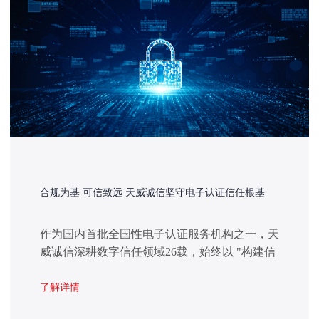
合规为基 可信致远 天威诚信坚守电子认证信任根基
作为国内首批全国性电子认证服务机构之一，天
威诚信深耕数字信任领域26载，始终以 "构建信
任 传递信任" 为核心理念，积极响应监管号召，
将合规基因融入企业发展血脉，以高标准合规实
了解详情
践引领行业规范化发展新征程。