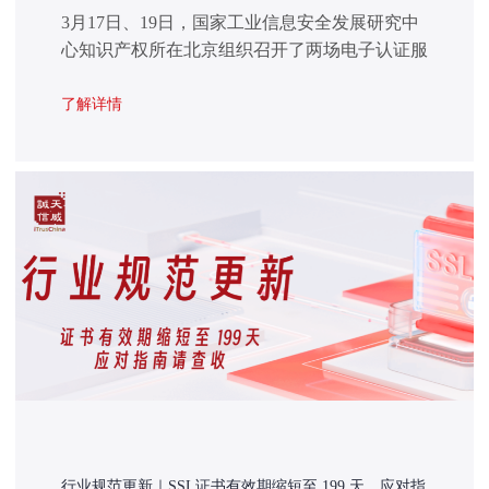
3月17日、19日，国家工业信息安全发展研究中
心知识产权所在北京组织召开了两场电子认证服
务行业座谈会。工业和信息化部信息技术发展
司、中国电子质量管理协会负责同志参加会议并
了解详情
讲话。中国互联网络信息中心、全国59家电子认
证服务机构（以下简称CA机构）代表参会。
行业规范更新｜SSL证书有效期缩短至 199 天，应对指