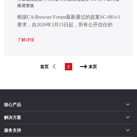
南请查收
根据CA/Browser Forum最新通过的提案SC-081v3
要求，自2026年3月15日起，所有公开信任的
SSL/TLS证书的有效期将逐步缩短，最长有效期
将由398天调整为200天以内。这意味着，您目前
了解详情
使用的SSL证书将在未来续签或重签发时，有效
期将缩短至199天。
首页
2
末页
核心产品
解决方案
服务支持