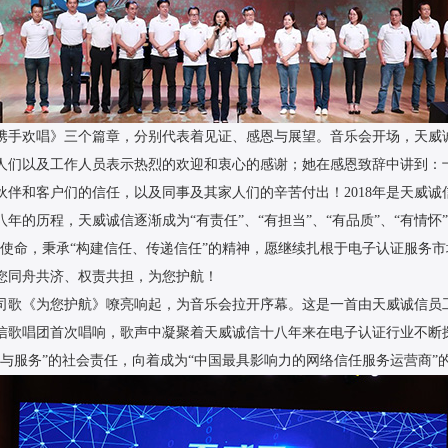
携手欢唱》三个篇章，分别代表着见证、感恩与展望。音乐会开场，天威
人们以及工作人员表示热烈的欢迎和衷心的感谢；她在感恩致辞中讲到：
伙伴和客户们的信任，以及同事及其家人们的辛苦付出！2018年是天威
的历程，天威诚信逐渐成为“有责任”、“有担当”、“有品质”、“有情怀
的使命，秉承“构建信任、传递信任”的精神，愿继续扎根于电子认证服务
您同舟共济、权责共担，为您护航！
司歌《为您护航》嘹亮响起，为音乐会拉开序幕。这是一首由天威诚信员
信歌唱团首次唱响，歌声中凝聚着天威诚信十八年来在电子认证行业不断
与服务”的社会责任，向着成为“中国最具影响力的网络信任服务运营商”