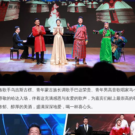
族歌手乌吉斯古楞、青年蒙古族长调歌手巴达荣贵、青年男高音歌唱家马
尊敬的哈达入场，伴着这充满感恩与友爱的歌声，为嘉宾们献上最崇高的
浓郁、醇厚的美酒，盛满深深地爱，喝一杯喜心头。