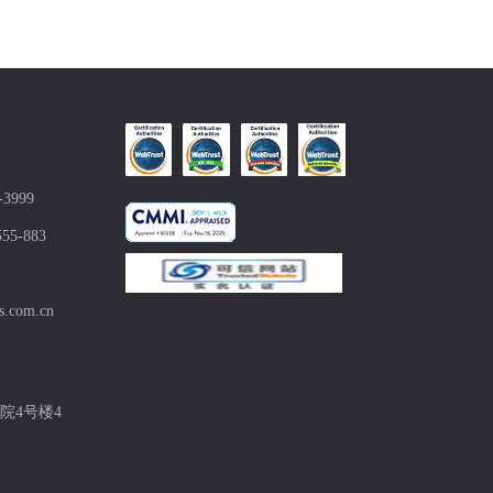
-3999
555-883
s.com.cn
院4号楼4