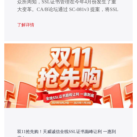
众所周知，SSL证书管理在今年4月份发生了重
大变革。CA/B论坛通过 SC-081v3 提案，将SSL
证书有效期从398天大幅缩短至47天（2029年3月
15日起生效）。这一变革标志着全球网络安全合
了解详情
规进入“短周期、高频率”时代，传统的Excel台
账+手动操作的方式不太现实且也无法应对这一
挑战，
双11抢先购！天威诚信全线SSL证书巅峰让利 一惠到