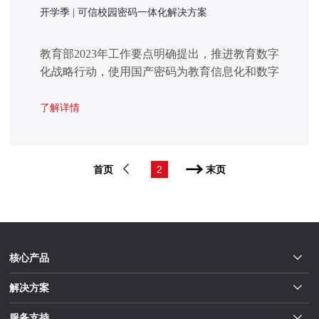
开学季 | 可信校园密码一体化解决方案
教育部2023年工作要点明确提出，推进教育数字
化战略行动，使用国产密码为教育信息化和数字
化安全保驾护航。在数字化破浪前行的当下，随
着教育行业的全面信息化，高校校园业务系统不
了解详情
断增多，使用人员规模激增、数据资产日益庞大
等问题，促使高校等对于密码应用场景、密码对
于业务的适配性及密码服务功能的需求不断提
首页
2
末页
升。
核心产品
解决方案
服务支持