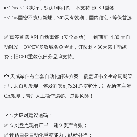
▫️ vTrus 3.13 执行，默认1年订阅，不支持旧CSR重签
▫️ vTrus国密不执行新规，365天有效期，国内信创 / 等保首选
✅ 重签首选 API 自动重签（安全高效），到期前14-30 天自
动触发，OV/EV多数域名免验证，订阅剩＜30天需手动续
费；旧CSR重签仅部分品牌支持。
💡 天威诚信有全套自动化解决方案，覆盖证书全生命周期管
理，从自动发现、签发部署到7x24监控审计，适配所有主流
CA规则，告别人工操作漏签、过期风险！
📌 5 大应对建议速码：
✅ 立刻盘点现有证书，建立资产台账；
✅ 评估自身自动化重签能力，缺啥补啥；