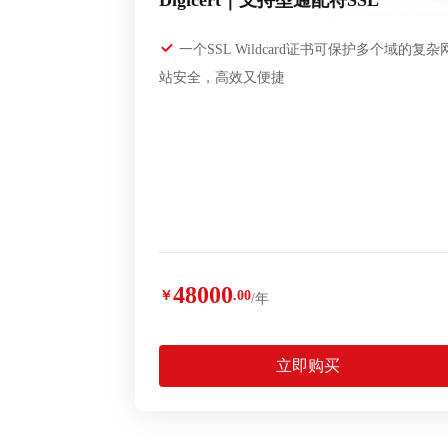
Digicert｜支持型通配符SSL
一个SSL Wildcard证书可保护多个域的复杂
站安全，高效又便捷
48000
￥
.00
/年
立即购买