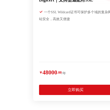
Digicert｜支持型通配符SSL
一个SSL Wildcard证书可保护多个域的复杂
站安全，高效又便捷
48000
￥
.00
/年
立即购买