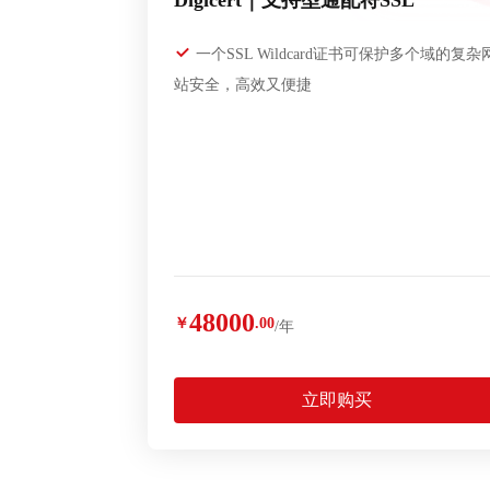
Digicert｜支持型通配符SSL
一个SSL Wildcard证书可保护多个域的复杂
站安全，高效又便捷
48000
￥
.00
/年
立即购买