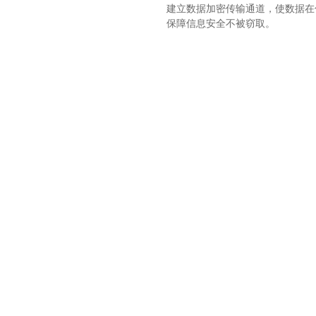
建立数据加密传输通道，使数据在
保障信息安全不被窃取。
防止非法攻击
身份认证流程杜绝不法分子仿冒和
无法被反编译、破解、篡改、侦听