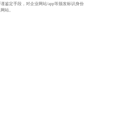
谨鉴定手段，对企业网站/app等颁发标识身份
鱼网站。
强制要求使用HTTPS协议的规定，助力企业
升和业务顺利开展。