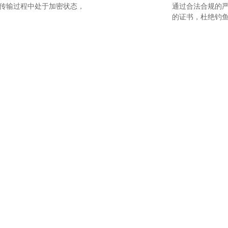
传输过程中处于加密状态，
通过合法合规的严
的证书，杜绝钓
合法合规要求
伪造身份，加密技术使数据
满足系统和客户端
。
网站展现排名提
小成本大安全