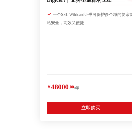
Digicert｜支持型通配符SSL
一个SSL Wildcard证书可保护多个域的复杂
站安全，高效又便捷
48000
￥
.00
/年
立即购买