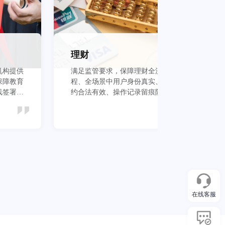
理财
机构提供
满足监管要求，保障理财全流
保
保障教育
程、全场景中用户身份真实、签
议
线签署安
约合法有效、操作记录留痕防抵
管
赖
本
立即查看
在线客服