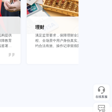
理财
机构提供
满足监管要求，保障理财全流
保
保障教育
程、全场景中用户身份真实、签
议
线签署安
约合法有效、操作记录留痕防抵
管
赖
本
立即查看
在线客服