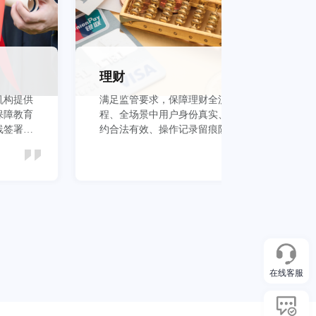
理财
机构提供
满足监管要求，保障理财全流
保
保障教育
程、全场景中用户身份真实、签
议
线签署安
约合法有效、操作记录留痕防抵
管
赖
本
立即查看
在线客服