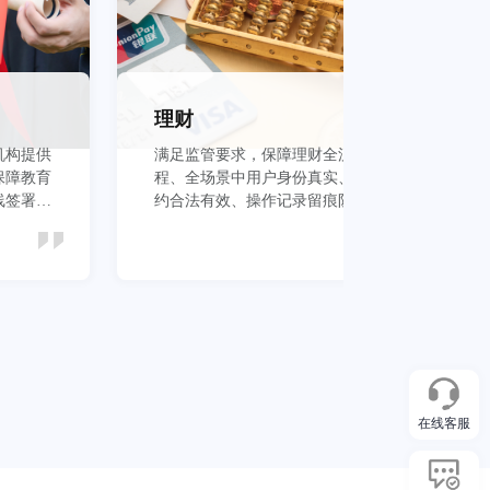
理财
机构提供
满足监管要求，保障理财全流
保
保障教育
程、全场景中用户身份真实、签
议
线签署安
约合法有效、操作记录留痕防抵
管
赖
本
立即查看
在线客服