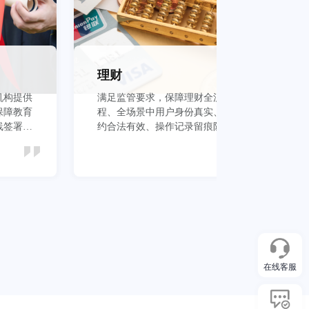
理财
机构提供
满足监管要求，保障理财全流
保
保障教育
程、全场景中用户身份真实、签
议
线签署安
约合法有效、操作记录留痕防抵
管
赖
本
立即查看
在线客服