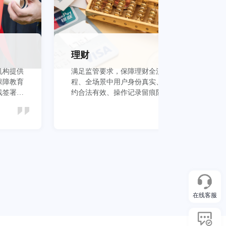
理财
机构提供
满足监管要求，保障理财全流
保
保障教育
程、全场景中用户身份真实、签
议
线签署安
约合法有效、操作记录留痕防抵
管
赖
本
立即查看
在线客服